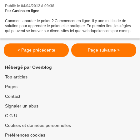
Publié le 04/04/2012 à 09:38
Par
Casino en ligne
Comment aborder le poker ? Commencer en ligne. Il y une multitude de
solution pour apprendre le poker et le pratiquer. En premier lieu, les règles
qui peuvent se trouver sur divers sites tel que webdopoker.com par exemple.
Ou encore, si vous aimez le...
< Page précédente
Page suivante >
Hébergé par Overblog
Top articles
Pages
Contact
Signaler un abus
C.G.U.
Cookies et données personnelles
Préférences cookies