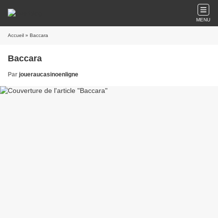
MENU
Accueil
» Baccara
Baccara
Par
joueraucasinoenligne