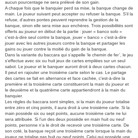
aucun pourcentage ne sera prélevé de son gain.
A chaque fois que le banquier perd sa mise, la banque change de
main. Le joueur suivant peut accepter ou refuser la banque. S’il la
refuse, d’autres pontes peuvent reprendre la gestion de la
banque, sinon elle sera mise aux enchères. Trois possibilités sont
offerts au joueur en début de la partie : jouer « banco solo »
c'est-à-dire seul contre la banque, jouer « banco » c'est-à-dire
jouer avec les autres joueurs contre la banque et partager les
gains ou jouer contre la moitié du gain de la banque.
Dans la variante du baccara qui s’appelle ‘le chemin de fer’, le jeu
s’effectue avec six ou huit jeux de cartes empilées sur un seul
sabot. Le joueur et le banquer auront droit à deux cartes chacun.
Il peut en rajouter une troisième carte selon le cas. Le partage
des cartes se fait en alternance et face cachée, c'est-à-dire la
première et la troisième carte constitueront la main du joueur et
le deuxième et la quatrième carte appartiendront à la main du
banquier.
Les règles du baccara sont simples, si la main du joueur totalise
entre zéro et cinq points, il aura droit à une troisième carte. Si la
main possède six ou sept points, aucune troisième carte ne lui
sera attribuée. Si l’un des deux possède en main huit ou neuf
points, personne n’a le droit de recevoir une troisième carte. De
son coté, la banque reçoit une troisième carte lorsque la main du
joueur ne totalise pas huit ou neuf points. Celui qui possède une