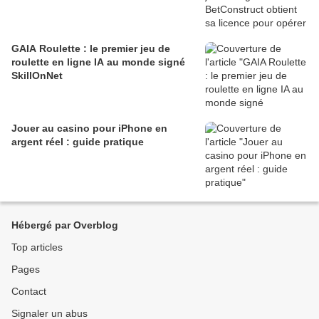
GAIA Roulette : le premier jeu de
roulette en ligne IA au monde signé
SkillOnNet
Jouer au casino pour iPhone en
argent réel : guide pratique
Hébergé par Overblog
Top articles
Pages
Contact
Signaler un abus