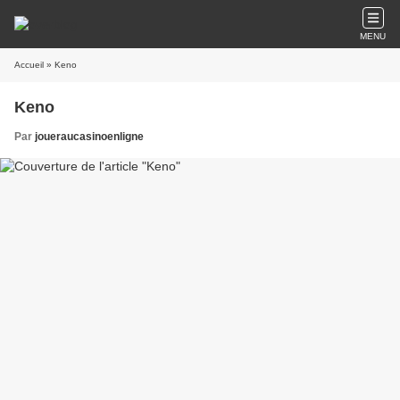
MENU
Accueil
» Keno
Keno
Par
joueraucasinoenligne