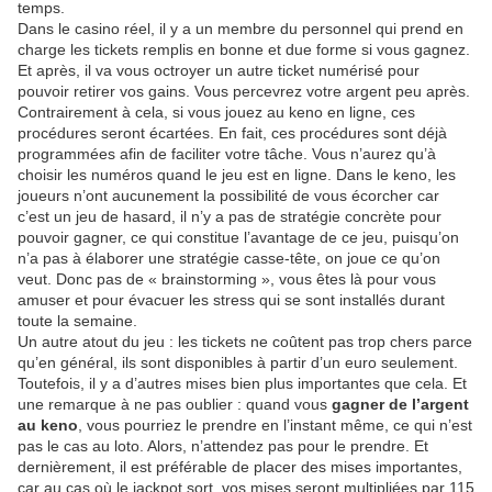
temps.
Dans le casino réel, il y a un membre du personnel qui prend en
charge les tickets remplis en bonne et due forme si vous gagnez.
Et après, il va vous octroyer un autre ticket numérisé pour
pouvoir retirer vos gains. Vous percevrez votre argent peu après.
Contrairement à cela, si vous jouez au keno en ligne, ces
procédures seront écartées. En fait, ces procédures sont déjà
programmées afin de faciliter votre tâche. Vous n’aurez qu’à
choisir les numéros quand le jeu est en ligne. Dans le keno, les
joueurs n’ont aucunement la possibilité de vous écorcher car
c’est un jeu de hasard, il n’y a pas de stratégie concrète pour
pouvoir gagner, ce qui constitue l’avantage de ce jeu, puisqu’on
n’a pas à élaborer une stratégie casse-tête, on joue ce qu’on
veut. Donc pas de « brainstorming », vous êtes là pour vous
amuser et pour évacuer les stress qui se sont installés durant
toute la semaine.
Un autre atout du jeu : les tickets ne coûtent pas trop chers parce
qu’en général, ils sont disponibles à partir d’un euro seulement.
Toutefois, il y a d’autres mises bien plus importantes que cela. Et
une remarque à ne pas oublier : quand vous
gagner de l’argent
au keno
, vous pourriez le prendre en l’instant même, ce qui n’est
pas le cas au loto. Alors, n’attendez pas pour le prendre. Et
dernièrement, il est préférable de placer des mises importantes,
car au cas où le jackpot sort, vos mises seront multipliées par 115