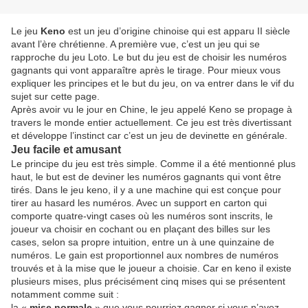
Le jeu
Keno
est un jeu d’origine chinoise qui est apparu II siècle
avant l’ère chrétienne. A première vue, c’est un jeu qui se
rapproche du jeu Loto. Le but du jeu est de choisir les numéros
gagnants qui vont apparaître après le tirage. Pour mieux vous
expliquer les principes et le but du jeu, on va entrer dans le vif du
sujet sur cette page.
Après avoir vu le jour en Chine, le jeu appelé Keno se propage à
travers le monde entier actuellement. Ce jeu est très divertissant
et développe l’instinct car c’est un jeu de devinette en générale.
Jeu facile et amusant
Le principe du jeu est très simple. Comme il a été mentionné plus
haut, le but est de deviner les numéros gagnants qui vont être
tirés. Dans le jeu keno, il y a une machine qui est conçue pour
tirer au hasard les numéros. Avec un support en carton qui
comporte quatre-vingt cases où les numéros sont inscrits, le
joueur va choisir en cochant ou en plaçant des billes sur les
cases, selon sa propre intuition, entre un à une quinzaine de
numéros. Le gain est proportionnel aux nombres de numéros
trouvés et à la mise que le joueur a choisie. Car en keno il existe
plusieurs mises, plus précisément cinq mises qui se présentent
notamment comme suit :
la «
mise normale
» que vous pourriez gagner si vous n’avez