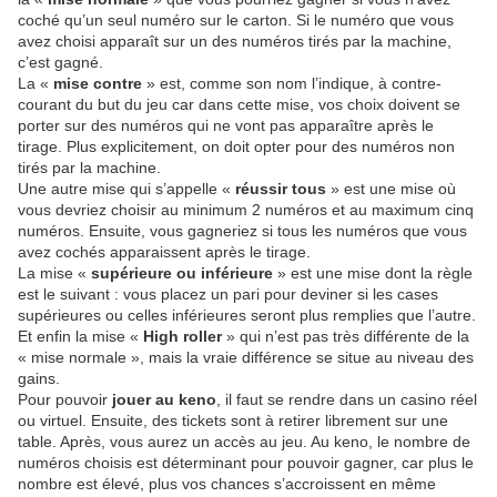
coché qu’un seul numéro sur le carton. Si le numéro que vous
avez choisi apparaît sur un des numéros tirés par la machine,
c’est gagné.
La «
mise contre
» est, comme son nom l’indique, à contre-
courant du but du jeu car dans cette mise, vos choix doivent se
porter sur des numéros qui ne vont pas apparaître après le
tirage. Plus explicitement, on doit opter pour des numéros non
tirés par la machine.
Une autre mise qui s’appelle «
réussir tous
» est une mise où
vous devriez choisir au minimum 2 numéros et au maximum cinq
numéros. Ensuite, vous gagneriez si tous les numéros que vous
avez cochés apparaissent après le tirage.
La mise «
supérieure ou inférieure
» est une mise dont la règle
est le suivant : vous placez un pari pour deviner si les cases
supérieures ou celles inférieures seront plus remplies que l’autre.
Et enfin la mise «
High roller
» qui n’est pas très différente de la
« mise normale », mais la vraie différence se situe au niveau des
gains.
Pour pouvoir
jouer au keno
, il faut se rendre dans un casino réel
ou virtuel. Ensuite, des tickets sont à retirer librement sur une
table. Après, vous aurez un accès au jeu. Au keno, le nombre de
numéros choisis est déterminant pour pouvoir gagner, car plus le
nombre est élevé, plus vos chances s’accroissent en même