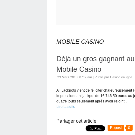
MOBILE CASINO
Déjà un gros gagnant au
Mobile Casino
23 Mars 2013, 07:50am
|
Publié par Casino en ligne
All Jackpots vient de féliciter chaleureusement
impressionnant jackpot de 16,746.50 euros au 
quatre jours seulement après avoir rejoint...
Lire la suite
Partager cet article
Repost
0