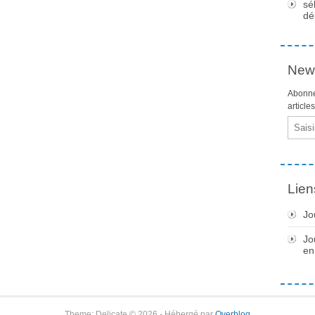
sé
dé
News
Abonne
article
Email
Lien
Jo
Jo
en
Theme: Delicate © 2026 - Hébergé par
Overblog