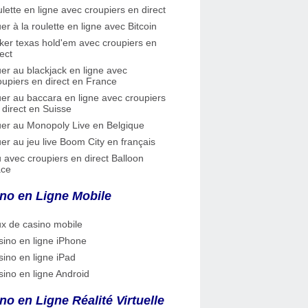
ulette en ligne avec croupiers en direct
uer à la roulette en ligne avec Bitcoin
ker texas hold'em avec croupiers en
rect
uer au blackjack en ligne avec
oupiers en direct en France
uer au baccara en ligne avec croupiers
 direct en Suisse
uer au Monopoly Live en Belgique
uer au jeu live Boom City en français
u avec croupiers en direct Balloon
ce
no en Ligne Mobile
ux de casino mobile
sino en ligne iPhone
sino en ligne iPad
sino en ligne Android
no en Ligne Réalité Virtuelle