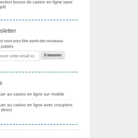
lection bonus de casino en ligne sans
pôt
letter
z-vous pour être averti des nouveaux
s publiés.
s
uer au casino en ligne sur mobile
uer au casino en ligne avec croupiers
 direct