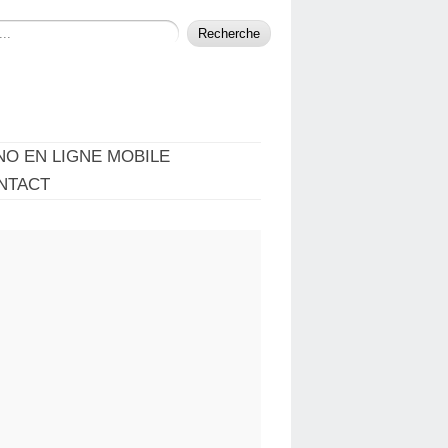
NO EN LIGNE MOBILE
NTACT