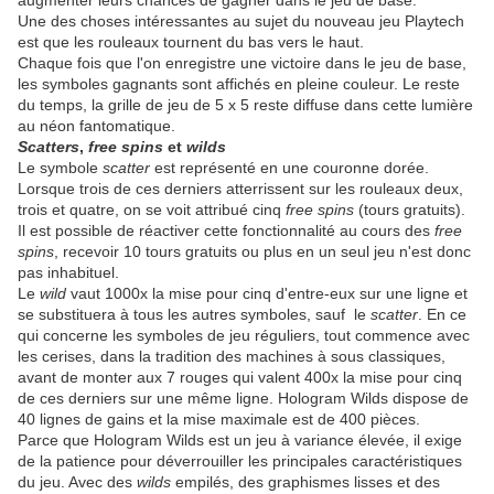
augmenter leurs chances de gagner dans le jeu de base.
Une des choses intéressantes au sujet du nouveau jeu Playtech
est que les rouleaux tournent du bas vers le haut.
Chaque fois que l'on enregistre une victoire dans le jeu de base,
les symboles gagnants sont affichés en pleine couleur. Le reste
du temps, la grille de jeu de 5 x 5 reste diffuse dans cette lumière
au néon fantomatique.
Scatters
,
free spins
et
wilds
Le symbole
scatter
est représenté en une couronne dorée.
Lorsque trois de ces derniers atterrissent sur les rouleaux deux,
trois et quatre, on se voit attribué cinq
free spins
(tours gratuits).
Il est possible de réactiver cette fonctionnalité au cours des
free
spins
, recevoir 10 tours gratuits ou plus en un seul jeu n'est donc
pas inhabituel.
Le
wild
vaut 1000x la mise pour cinq d'entre-eux sur une ligne et
se substituera à tous les autres symboles, sauf le
scatter
. En ce
qui concerne les symboles de jeu réguliers, tout commence avec
les cerises, dans la tradition des machines à sous classiques,
avant de monter aux 7 rouges qui valent 400x la mise pour cinq
de ces derniers sur une même ligne. Hologram Wilds dispose de
40 lignes de gains et la mise maximale est de 400 pièces.
Parce que Hologram Wilds est un jeu à variance élevée, il exige
de la patience pour déverrouiller les principales caractéristiques
du jeu. Avec des
wilds
empilés, des graphismes lisses et des