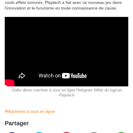
cools effets sonores, Playtech a fait avec ce nouveau jeu dans
l'innovation et le fururisme en toute connaissance de cause.
Vidéo démo machine à sous en ligne Hologram Wilds du logiciel
Playtech
#Machines à sous en ligne
Partager