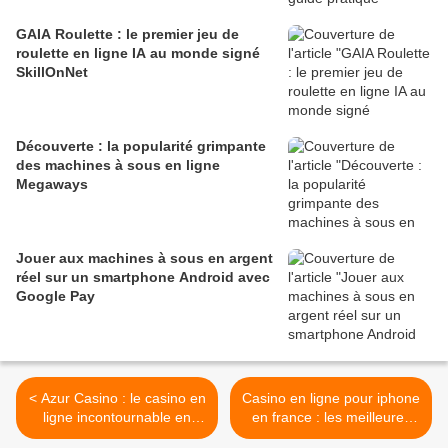
GAIA Roulette : le premier jeu de
roulette en ligne IA au monde signé
SkillOnNet
Découverte : la popularité grimpante
des machines à sous en ligne
Megaways
Jouer aux machines à sous en argent
réel sur un smartphone Android avec
Google Pay
< Azur Casino : le casino en
Casino en ligne pour iphone
ligne incontournable en
en france : les meilleures
2025 pour les joueurs en
options en 2025 >