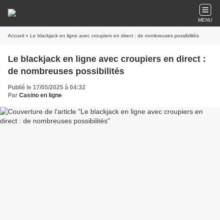
MENU
Accueil
» Le blackjack en ligne avec croupiers en direct : de nombreuses possibilités
Le blackjack en ligne avec croupiers en direct :
de nombreuses possibilités
Publié le 17/05/2025 à 04:32
Par
Casino en ligne