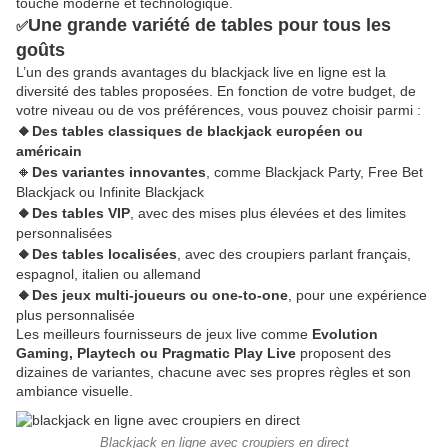
touche moderne et technologique.
Une grande variété de tables pour tous les
✅
goûts
L’un des grands avantages du blackjack live en ligne est la
diversité des tables proposées. En fonction de votre budget, de
votre niveau ou de vos préférences, vous pouvez choisir parmi :
🔸
Des tables classiques de blackjack européen ou
américain
🔸
Des variantes innovantes
, comme Blackjack Party, Free Bet
Blackjack ou Infinite Blackjack
🔸
Des tables VIP
, avec des mises plus élevées et des limites
personnalisées
🔸
Des tables localisées
, avec des croupiers parlant français,
espagnol, italien ou allemand
🔸
Des jeux multi-joueurs ou one-to-one
, pour une expérience
plus personnalisée
Les meilleurs fournisseurs de jeux live comme
Evolution
Gaming, Playtech ou Pragmatic Play Live
proposent des
dizaines de variantes, chacune avec ses propres règles et son
ambiance visuelle.
Blackjack en ligne avec croupiers en direct