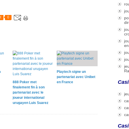
ro
jo
t
0
po
di
jo
cr
jo
en
jo
jo
je
Ra
n
Playtech signe un
partenariat avec Unibet
Casi
888 Poker met
en France
finalement fin à son
partenariat avec le
je
joueur international
ca
urugayen Luis Suarez
ca
ca
Casi