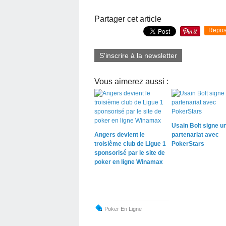
Partager cet article
Repos
S'inscrire à la newsletter
Vous aimerez aussi :
Usain Bolt signe u
Angers devient le
partenariat avec
troisième club de Ligue 1
PokerStars
sponsorisé par le site de
poker en ligne Winamax
Poker En Ligne