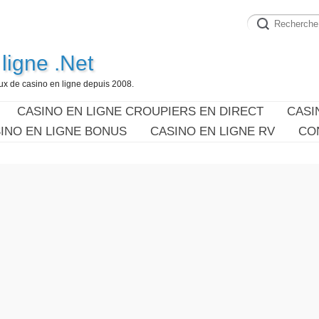
ligne .Net
eux de casino en ligne depuis 2008.
CASINO EN LIGNE CROUPIERS EN DIRECT
CASI
INO EN LIGNE BONUS
CASINO EN LIGNE RV
CO