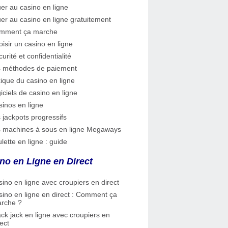
uer au casino en ligne
uer au casino en ligne gratuitement
mment ça marche
oisir un casino en ligne
curité et confidentialité
s méthodes de paiement
xique du casino en ligne
giciels de casino en ligne
sinos en ligne
s jackpots progressifs
s machines à sous en ligne Megaways
ulette en ligne : guide
no en Ligne en Direct
sino en ligne avec croupiers en direct
sino en ligne en direct : Comment ça
rche ?
ack jack en ligne avec croupiers en
rect