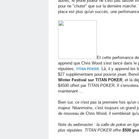
autres, le jeune joueur ne s'est pas laisser im
pour ne "chuter" que sur la dernière marche.
place est plus qu'un succès, une perfomance
Et cette perfomance de
apprend que Chris Wood s'est lancé dans le p
réputées,
. Là, il y apprend les 
TITAN POKER
$27 supplémentaire pour pouvoir jouer. Benoît
Winter Festival sur TITAN POKER
, et là d
$4500 offert par TITAN POKER. Il s'envolera 
maintenant ...
Bien sur, ce n'est pas la première fois qu'un 
majeur. Néanmoins, c'est toujours un grand pl
de nouveau de Chris Wood, il semblerait qu'un
Note du webmaster : la salle de poker en lig
plus réputées. TITAN POKER offre
$500 gra