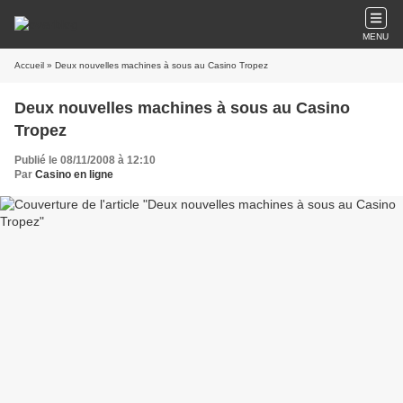
MENU
Accueil
» Deux nouvelles machines à sous au Casino Tropez
Deux nouvelles machines à sous au Casino
Tropez
Publié le 08/11/2008 à 12:10
Par
Casino en ligne