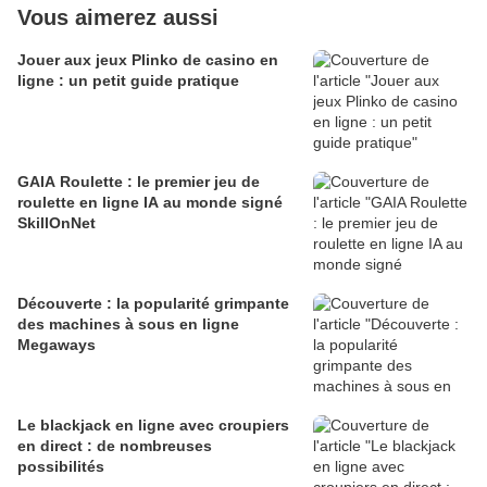
Vous aimerez aussi
Jouer aux jeux Plinko de casino en
ligne : un petit guide pratique
GAIA Roulette : le premier jeu de
roulette en ligne IA au monde signé
SkillOnNet
Découverte : la popularité grimpante
des machines à sous en ligne
Megaways
Le blackjack en ligne avec croupiers
en direct : de nombreuses
possibilités