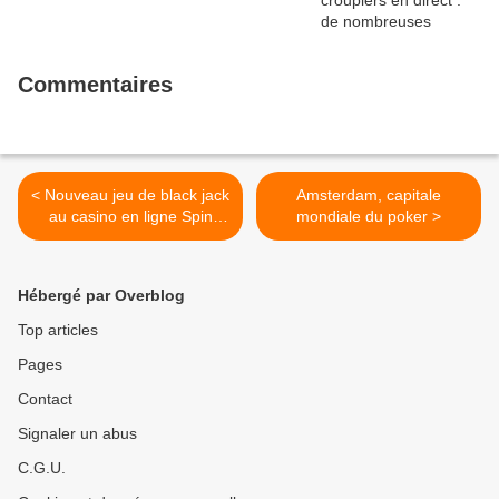
Commentaires
< Nouveau jeu de black jack
Amsterdam, capitale
au casino en ligne Spin
mondiale du poker >
Palace
Hébergé par Overblog
Top articles
Pages
Contact
Signaler un abus
C.G.U.