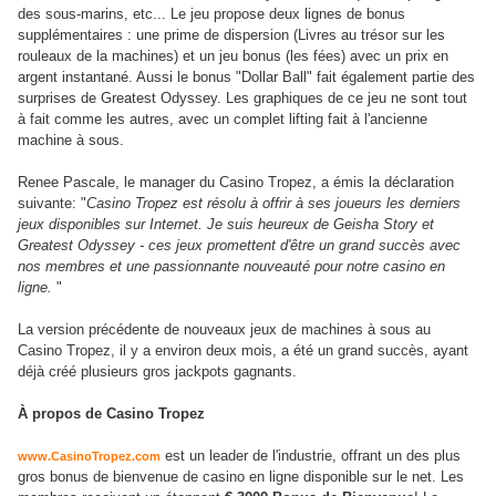
des sous-marins, etc... Le jeu propose deux lignes de bonus
supplémentaires : une prime de dispersion (Livres au trésor sur les
rouleaux de la machines) et un jeu bonus (les fées) avec un prix en
argent instantané. Aussi le bonus "Dollar Ball" fait également partie des
surprises de Greatest Odyssey. Les graphiques de ce jeu ne sont tout
à fait comme les autres, avec un complet lifting fait à l'ancienne
machine à sous.
Renee Pascale, le manager du Casino Tropez, a émis la déclaration
suivante: "
Casino Tropez est résolu à offrir à ses joueurs les derniers
jeux disponibles sur Internet. Je suis heureux de Geisha Story et
Greatest Odyssey - ces jeux promettent d'être un grand succès avec
nos membres et une passionnante nouveauté pour notre casino en
ligne.
"
La version précédente de nouveaux jeux de machines à sous au
Casino Tropez, il y a environ deux mois, a été un grand succès, ayant
déjà créé plusieurs gros jackpots gagnants.
À propos de Casino Tropez
est un leader de l'industrie, offrant un des plus
www.CasinoTropez.com
gros bonus de bienvenue de casino en ligne disponible sur le net. Les