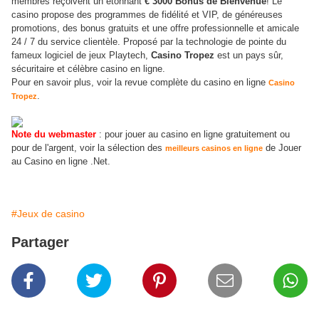
membres reçoivent un étonnant
€ 3000 Bonus de Bienvenue
! Le
casino propose des programmes de fidélité et VIP, de généreuses
promotions, des bonus gratuits et une offre professionnelle et amicale
24 / 7 du service clientèle. Proposé par la technologie de pointe du
fameux logiciel de jeux Playtech,
Casino Tropez
est un pays sûr,
sécuritaire et célèbre casino en ligne.
Pour en savoir plus, voir la revue complète du casino en ligne
Casino
.
Tropez
Note du webmaster
: pour jouer au casino en ligne gratuitement ou
pour de l'argent, voir la sélection des
de Jouer
meilleurs casinos en ligne
au Casino en ligne .Net.
#Jeux de casino
Partager