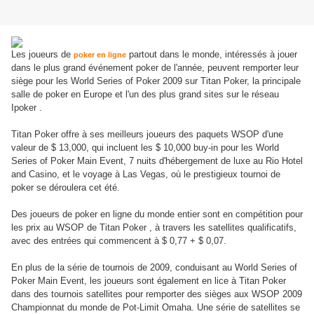
Les joueurs de
partout dans le monde, intéressés à jouer
poker en ligne
dans le plus grand événement poker de l'année, peuvent remporter leur
siège pour les World Series of Poker 2009 sur Titan Poker, la principale
salle de poker en Europe et l'un des plus grand sites sur le réseau
Ipoker .
Titan Poker offre à ses meilleurs joueurs des paquets WSOP d'une
valeur de $ 13,000, qui incluent les $ 10,000 buy-in pour les World
Series of Poker Main Event, 7 nuits d'hébergement de luxe au Rio Hotel
and Casino, et le voyage à Las Vegas, où le prestigieux tournoi de
poker se déroulera cet été.
Des joueurs de poker en ligne du monde entier sont en compétition pour
les prix au WSOP de Titan Poker , à travers les satellites qualificatifs,
avec des entrées qui commencent à $ 0,77 + $ 0,07.
En plus de la série de tournois de 2009, conduisant au World Series of
Poker Main Event, les joueurs sont également en lice à Titan Poker
dans des tournois satellites pour remporter des sièges aux WSOP 2009
Championnat du monde de Pot-Limit Omaha. Une série de satellites se