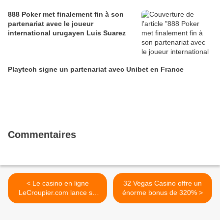
888 Poker met finalement fin à son
partenariat avec le joueur
international urugayen Luis Suarez
Playtech signe un partenariat avec Unibet en France
Commentaires
< Le casino en ligne
32 Vegas Casino offre un
LeCroupier.com lance sa
énorme bonus de 320% >
version Flash