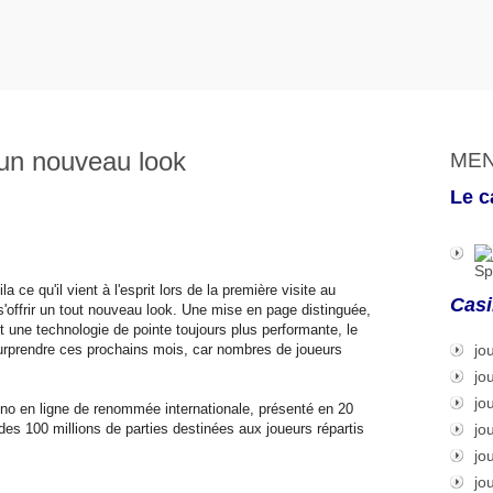
 un nouveau look
ME
Le c
a ce qu'il vient à l'esprit lors de la première visite au
Casi
 s'offrir un tout nouveau look. Une mise en page distinguée,
nt une technologie de pointe toujours plus performante, le
urprendre ces prochains mois, car nombres de joueurs
jo
jo
jo
ino en ligne de renommée internationale, présenté en 20
des 100 millions de parties destinées aux joueurs répartis
jo
jo
jo