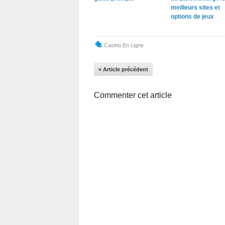
meilleurs sites et
options de jeux
Casino En Ligne
« Article précédent
Commenter cet article