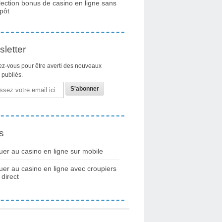
lection bonus de casino en ligne sans
pôt
letter
z-vous pour être averti des nouveaux
s publiés.
s
uer au casino en ligne sur mobile
uer au casino en ligne avec croupiers
 direct