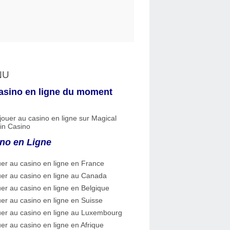
NU
asino en ligne du moment
no en Ligne
uer au casino en ligne en France
uer au casino en ligne au Canada
uer au casino en ligne en Belgique
uer au casino en ligne en Suisse
uer au casino en ligne au Luxembourg
uer au casino en ligne en Afrique