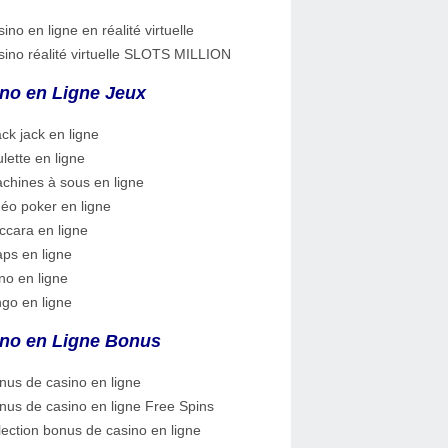
sino en ligne en réalité virtuelle
sino réalité virtuelle SLOTS MILLION
no en Ligne Jeux
ack jack en ligne
ulette en ligne
chines à sous en ligne
déo poker en ligne
ccara en ligne
aps en ligne
no en ligne
ngo en ligne
no en Ligne Bonus
nus de casino en ligne
nus de casino en ligne Free Spins
lection bonus de casino en ligne