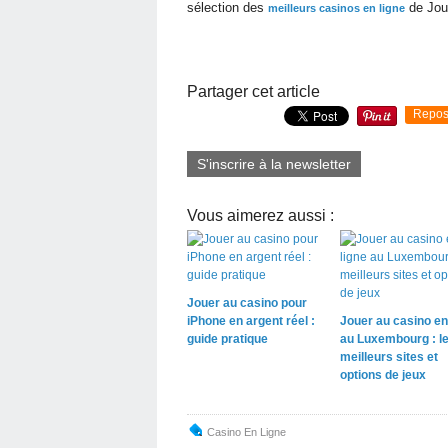
sélection des
de Joue
meilleurs casinos en ligne
Partager cet article
Repos
S'inscrire à la newsletter
Vous aimerez aussi :
Jouer au casino pour
iPhone en argent réel :
Jouer au casino en
guide pratique
au Luxembourg : l
meilleurs sites et
options de jeux
Casino En Ligne