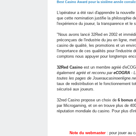
Best Casino Award pour la sixième année conséc
L'opérateur a été ravi d'apprendre la nouve
que cette nomination justifie la philosophie 
l'expérience du joueur, la transparence et le 
"Nous avons lancé 32Red en 2002 et immédia
préconçues de l'industrie du jeu en ligne, me
casino de qualité
, les promotions et un envi
l'importance de ces qualités pour l'industrie
comptons nous appuyer pour longtemps enco
32Red Casino
est un membre agréé d'eCOG
également agréé et reconnu par
eCOGRA
- L
toutes les pages de Joueraucasinoenligne.ne
taux de redistribution et le fonctionnement to
sécurisé aux joueurs.
32red Casino propose un choix de
6 bonus 
par Microgaming, et on en trouve plus de 400.
réputation mondiale du casino. Pour plus d'in
Note du webmaster
: pour jouer au ca