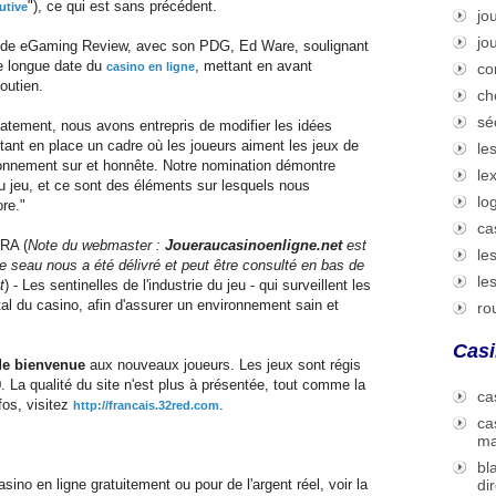
"), ce qui est sans précédent.
utive
jo
jo
lle de eGaming Review, avec son PDG, Ed Ware, soulignant
de longue date du
, mettant en avant
casino en ligne
co
soutien.
ch
sé
tement, nous avons entrepris de modifier les idées
ttant en place un cadre où les joueurs aiment les jeux de
le
ronnement sur et honnête.
Notre nomination démontre
le
 du jeu, et ce sont des éléments sur lesquels nous
lo
re."
ca
RA (
Note du webmaster :
Joueraucasinoenligne.net
est
le
e seau nous a été délivré et peut être consulté en bas de
le
t
) - Les sentinelles de l'industrie du jeu - qui surveillent les
tal du casino, afin d'assurer un environnement sain et
ro
Casi
de bienvenue
aux nouveaux joueurs. Les jeux sont régis
 La qualité du site n'est plus à présentée, tout comme la
ca
fos, visitez
.
http://francais.32red.com
ca
ma
bl
sino en ligne gratuitement ou pour de l'argent réel, voir la
di