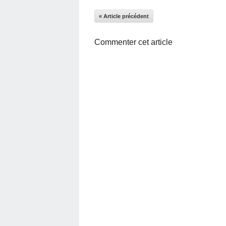
« Article précédent
Commenter cet article