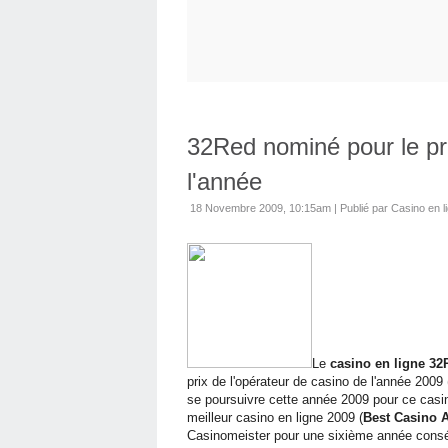
32Red nominé pour le pr
l'année
18 Novembre 2009, 10:15am
|
Publié par Casino en l
Le
casino en ligne 32
prix de l'opérateur de casino de l'année 2009 
se poursuivre cette année 2009 pour ce casino
meilleur casino en ligne 2009 (
Best Casino 
Casinomeister pour une sixième année consécut