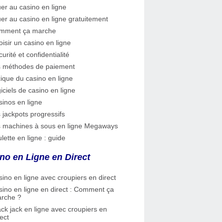
uer au casino en ligne
uer au casino en ligne gratuitement
mment ça marche
oisir un casino en ligne
curité et confidentialité
s méthodes de paiement
xique du casino en ligne
giciels de casino en ligne
sinos en ligne
s jackpots progressifs
s machines à sous en ligne Megaways
ulette en ligne : guide
no en Ligne en Direct
sino en ligne avec croupiers en direct
sino en ligne en direct : Comment ça
rche ?
ack jack en ligne avec croupiers en
rect