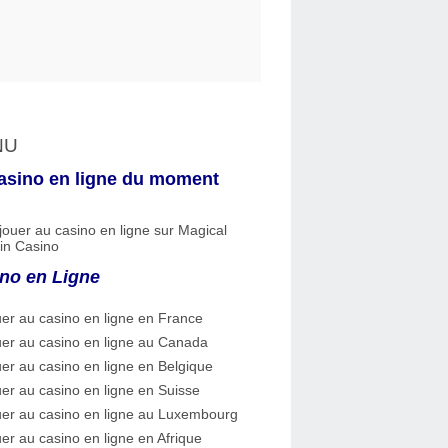
NU
asino en ligne du moment
no en Ligne
uer au casino en ligne en France
uer au casino en ligne au Canada
uer au casino en ligne en Belgique
uer au casino en ligne en Suisse
uer au casino en ligne au Luxembourg
uer au casino en ligne en Afrique