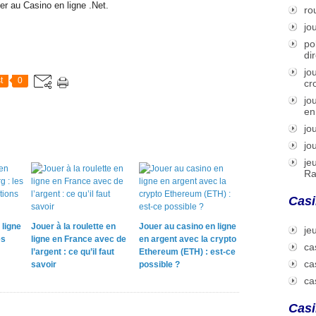
r au Casino en ligne .Net.
ro
jo
po
di
jo
t
0
cr
jo
en
jo
jo
je
Ra
Casi
 ligne
Jouer à la roulette en
Jouer au casino en ligne
je
es
ligne en France avec de
en argent avec la crypto
ca
l’argent : ce qu’il faut
Ethereum (ETH) : est-ce
ca
savoir
possible ?
ca
Casi