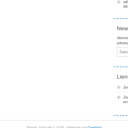
sé
dé
News
Abonne
article
Email
Lien
Jo
Jo
en
Theme: Delicate © 2026 - Hébergé par
Overblog