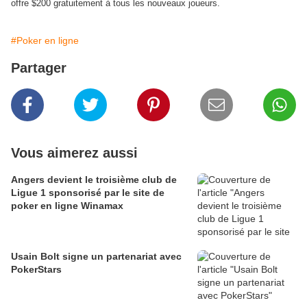
offre $200 gratuitement à tous les nouveaux joueurs.
#Poker en ligne
Partager
Vous aimerez aussi
Angers devient le troisième club de
Ligue 1 sponsorisé par le site de
poker en ligne Winamax
Usain Bolt signe un partenariat avec
PokerStars