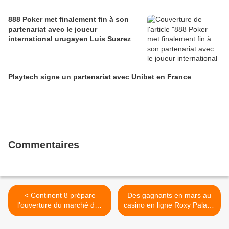
888 Poker met finalement fin à son
partenariat avec le joueur
international urugayen Luis Suarez
Playtech signe un partenariat avec Unibet en France
Commentaires
< Continent 8 prépare
Des gagnants en mars au
l'ouverture du marché des
casino en ligne Roxy Palace
jeux en ligne en France
>