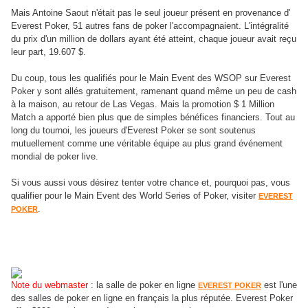
Mais Antoine Saout n'était pas le seul joueur présent en provenance d'
Everest Poker, 51 autres fans de poker l'accompagnaient. L'intégralité
du prix d'un million de dollars ayant été atteint, chaque joueur avait reçu
leur part, 19.607 $.
Du coup, tous les qualifiés pour le
Main Event des WSOP sur
Everest
Poker y sont allés gratuitement, ramenant quand même un peu de cash
à la maison, au retour de Las Vegas. Mais la promotion $ 1 Million
Match a apporté bien plus que de simples bénéfices financiers. Tout au
long du tournoi, les joueurs d'Everest Poker se sont soutenus
mutuellement comme une véritable équipe au plus grand événement
mondial de poker live.
Si vous aussi vous désirez tenter votre chance et, pourquoi pas, vous
qualifier pour le Main Event des World Series of Poker, visiter
EVEREST
.
POKER
Note du webmaster
: la salle de poker en ligne
est l'une
EVEREST POKER
des salles de poker en ligne en français la plus réputée. Everest Poker