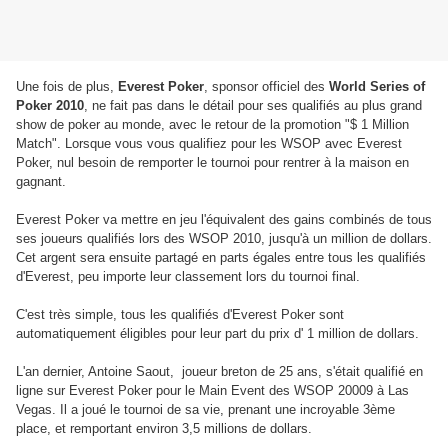
Une fois de plus,
Everest Poker
, sponsor officiel des
World Series of
Poker 2010
, ne fait pas dans le détail pour ses qualifiés au plus grand
show de poker au monde, avec le retour de la promotion "$ 1 Million
Match". Lorsque vous vous qualifiez pour les WSOP avec Everest
Poker, nul besoin de remporter le tournoi pour rentrer à la maison en
gagnant.
Everest Poker va mettre en jeu l'équivalent des gains combinés de tous
ses joueurs qualifiés lors des WSOP 2010, jusqu'à un million de dollars.
Cet argent sera ensuite partagé en parts égales entre tous les qualifiés
d'Everest, peu importe leur classement lors du tournoi final.
C'est très simple, tous les qualifiés d'Everest Poker sont
automatiquement éligibles pour leur part du prix d' 1 million de dollars.
L'an dernier, Antoine Saout, joueur breton de
25 ans
, s'était qualifié en
ligne sur Everest Poker pour le Main Event des WSOP 20009 à Las
Vegas. Il a joué le tournoi de sa vie, prenant une incroyable 3ème
place, et remportant environ 3,5 millions de dollars.