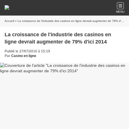
MENU
Accueil
» La croissance de l'industrie des casinos en ligne devrait augmenter de 79% d'ici 2014
La croissance de l'industrie des casinos en
ligne devrait augmenter de 79% d'ici 2014
Publié le 27/07/2010 à 15:19
Par
Casino en ligne