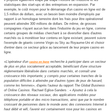
statistiques des start-ups et des entreprises en expansion. Par
exemple, le coût moyen pour le démarrage d'un casino en ligne est de
1,5 million de dollars, avec un besoin bien moindre d'employés par
rapport à un homologue terrestre dont les frais pour être opérationnel
peuvent atteindre 300 millions de dollars. De même, de grosses
compagnies n'ayant aucun lien dans l'industrie du jeu en ligne, comme
certains groupes de médias cherchant à se diversifier dans d'autres
marchés ou à monétiser leur contenu
en ligne
existant, peuvent suivre
l'exemple de géants comme Virgin ou Sky au Royaume-Uni et choisir
d'entrer dans ce secteur grâce au lancement de leur propre casino en
ligne.
«
L'opérateur d'un
recherche à participer dans un secteur
casino en ligne
de plus en plus socialement acceptable, bénéficiant d'une structure
réglementaire libéralisée dans certains marchés, et connaît une
croissance très importante, y compris pour certaines tranches de la
population difficiles à atteindre par d'autres types de jeux de hasard,
comme les femmes
»,
d'après l'auteur du rapport
The Global Business
of Online Casinos
. Rachael Eglise-Sanders :
«
Ajoutez à cela la
croissance des réseaux sociaux, des applications mobiles pour
téléphone portable et des micro transactions, ainsi que par le nombre
croissant de personnes dans le monde avec des connexions Internet à
haut débit et wifi, l'avenir est certainement rose pour les casinos en