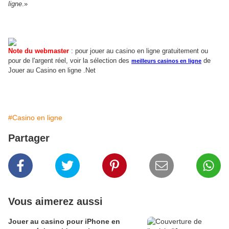
ligne
.
»
Note du webmaster
: pour jouer au casino en ligne gratuitement ou
pour de l'argent réel, voir la sélection des
de
meilleurs casinos en ligne
Jouer au Casino en ligne .Net
#Casino en ligne
Partager
Vous aimerez aussi
Jouer au casino pour iPhone en