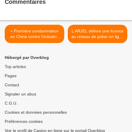
Commentaires
< Première condamnation
L'ARJEL délivre une licence
en Chine contre l'industrie
au réseau de poker en ligne
des jeux en ligne
de Microgaming et 888 >
Hébergé par Overblog
Top articles
Pages
Contact
Signaler un abus
C.G.U.
Cookies et données personnelles
Préférences cookies
Voir le profil de Casino en ligne sur le portail Overblog