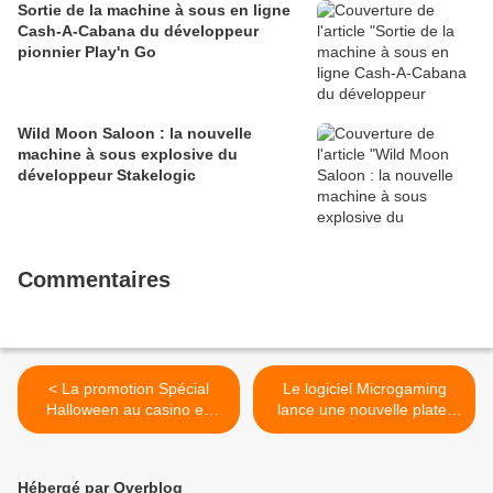
Sortie de la machine à sous en ligne
Cash-A-Cabana du développeur
pionnier Play'n Go
Wild Moon Saloon : la nouvelle
machine à sous explosive du
développeur Stakelogic
Commentaires
< La promotion Spécial
Le logiciel Microgaming
Halloween au casino en
lance une nouvelle plate-
ligne Win Palace
forme de jeux de casino
pour Android >
Hébergé par Overblog