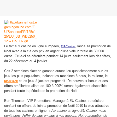
Le fameux casino en ligne européen,
, lance sa promotion de
EU Casino
Noël avec à la clé des prix en argent d'une valeur totale de 50 000
euros. Celle-ci se déroulera pendant 14 jours
seulement lors des fêtes,
du 22 décembre au 4 janvier.
Ces 2 semaines d'action garantie auront lieu quotidiennement sur les
jeux les plus populaires, incluant les machines à sous, la roulette, le
et les jeux à jackpot progressif. De nouveaux bonus et des
black jack
offres améliorées allant de 100 à 200% seront également disponible
pendant toute la période de la promotion de Noël.
Ben Thomson, VIP Promotions Manager à EU Casino, se déclare
confiant en offrant de loin la promotion de Noël 2010 la plus attractive
de tous les casinos en ligne.
«
Au casino en ligne EU Casino, nous
continuons d'offrir de plus en plus à nos joueurs. Notre promotion de