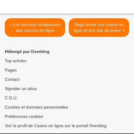
< Les tournois multijoueurs
Sega ferme son casino en
des casinos en ligne
ligne et son site de poker >
Microgaming
Hébergé par Overblog
Top articles
Pages
Contact
Signaler un abus
C.G.U.
Cookies et données personnelles
Préférences cookies
Voir le profil de Casino en ligne sur le portail Overblog