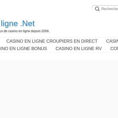
ligne .Net
eux de casino en ligne depuis 2008.
CASINO EN LIGNE CROUPIERS EN DIRECT
CASI
INO EN LIGNE BONUS
CASINO EN LIGNE RV
CO