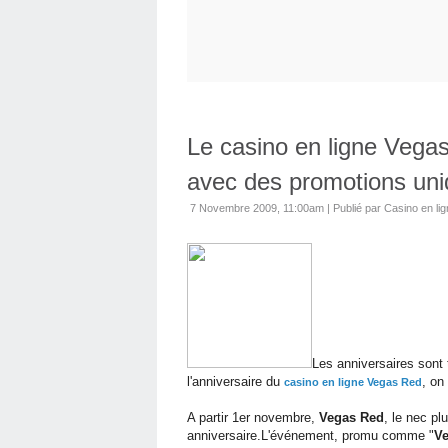
Le casino en ligne Vega
avec des promotions un
7 Novembre 2009, 11:00am
|
Publié par Casino en li
Les anniversaires sont 
l'anniversaire du
, on
casino en ligne Vegas Red
A partir 1er novembre,
Vegas Red
, le nec pl
anniversaire.L'événement, promu comme "
Ve