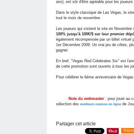
ans), est sûr d'être agréable pour les joueurs 
Dans le style classique de Las Vegas, le site
tout le mois de novembre.
Les joueurs qui visitent le site en Novembre
100% jusqu'à 100€/$ sur leur premier dép
également récompensée par un billet virtuel po
1er Décembre 2009. Un vrai jeu de côtes, plu
gagner.
En bref, "Vegas Red Celebrates Six" est l'an
de cette promotion sont ouverts à tous les 
Pour célébrer le 6ème anniversaire de Vegas
Note du webmaster
: pour jouer au ca
sélection des
de Joue
meilleurs casinos en ligne
Partager cet article
Repos