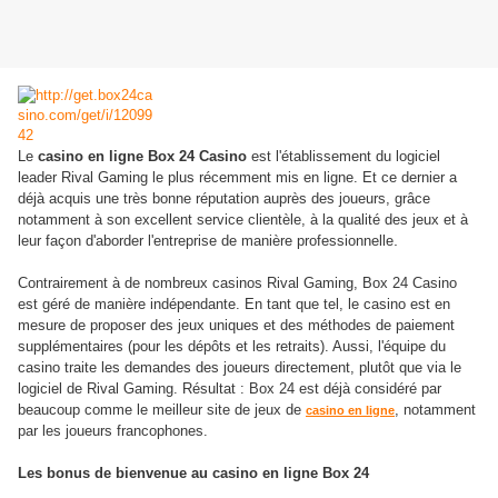
Le
casino en ligne Box 24 Casino
est l'établissement du logiciel
leader Rival Gaming le plus récemment mis en ligne. Et ce dernier a
déjà acquis une très bonne réputation auprès des joueurs, grâce
notamment à son excellent service clientèle, à la qualité des jeux et à
.
leur façon d'aborder l'entreprise de manière professionnelle
Contrairement à de nombreux casinos Rival Gaming, Box 24 Casino
est géré de manière indépendante. En tant que tel, le casino est en
mesure de proposer des jeux uniques et des méthodes de paiement
supplémentaires (pour les dépôts et les retraits). Aussi, l'équipe du
casino traite les demandes des joueurs directement, plutôt que via le
logiciel de Rival Gaming. Résultat : Box 24 est déjà considéré par
beaucoup comme le meilleur site de jeux de
, notamment
casino en ligne
par les joueurs francophones.
Les bonus de bienvenue au casino en ligne Box 24