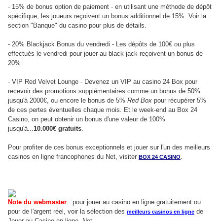
- 15% de bonus option de paiement - en utilisant une méthode de dépôt
spécifique, les joueurs reçoivent un bonus additionnel de 15%
. Voir la
section "Banque" du casino pour plus de détails.
- 20% Blackjack Bonus du vendredi - Les dépôts de 100€ ou plus
effectués le vendredi pour jouer au black jack reçoivent un bonus de
20%
- VIP Red Velvet Lounge - Devenez un VIP au casino 24 Box pour
recevoir des promotions supplémentaires comme un bonus de 50%
jusqu'à 2000€, ou encore le bonus de 5%
Red Box
pour récupérer 5%
de ces pertes éventuelles chaque mois. Et le week-end au Box 24
Casino, on peut obtenir un bonus d'une valeur de 100%
jusqu'à...
10.000€ gratuits
.
Pour profiter de ces bonus exceptionnels et jouer sur l'un des meilleurs
casinos en ligne francophones du Net, visiter
.
BOX 24 CASINO
Note du webmaster
: pour jouer au casino en ligne gratuitement ou
pour de l'argent réel, voir la sélection des
de
meilleurs casinos en ligne
Jouer au Casino en ligne .Net