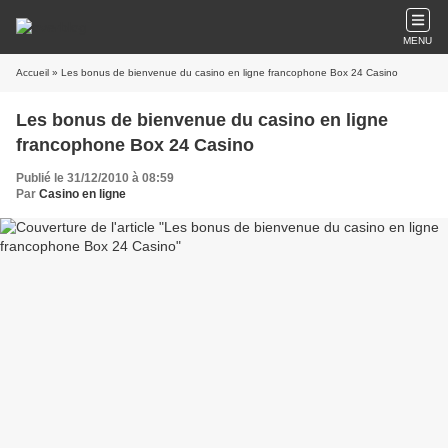
MENU
Accueil
» Les bonus de bienvenue du casino en ligne francophone Box 24 Casino
Les bonus de bienvenue du casino en ligne
francophone Box 24 Casino
Publié le 31/12/2010 à 08:59
Par
Casino en ligne