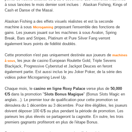
à sous lancées le mois dernier sont inclues : Alaskan Fishing, Kings of
Cash et Danse of the Masaï.
Alaskan Fishing a des effets visuels réalistes et est la seconde
machine à sous
proposant l'ensemble des fonctions de
Microgaming
gains. Les joueurs jouant sur les machines à sous Avalon, Spring
Break, Bars and Stripes, Platinum et Pure Silver Fang verront
également leurs points de fidélité doublés.
Cette promotion n'est pas uniquement destinée aux joueurs de
machines
, les jeux de casino European Roulette Gold, Triple Sevens
à sous
Blackjack, Progressive Cyberstud et
Jackpot Deuces
en feront
également partie. Est aussi inclus le jeu Joker Poker, de la série des
vidéos poker Microgaming Level Up.
Chaque mois, le
casino en ligne Roxy Palace
verse plus de
50,000
€/$
dans la promotion "
Slots Bonus Magique
" (Bonus Slots Magic en
anglais...). Le premier tour de qualification pour cette promotion se
déroulera du 1 décembre au 3 décembre. Pour être éligibles, les joueurs
doivent déposer 100 €/$ ou plus pendant la période de promotion. Les
parieurs les plus élevés se partageront la cagnotte. En outre, les trois
premiers gagnants profiteront en plus de l'étape Bonus.