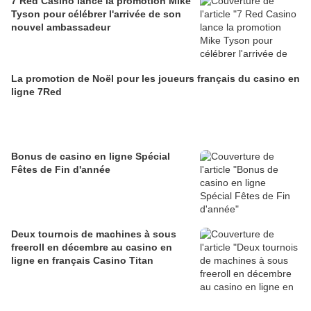
7 Red Casino lance la promotion Mike
Tyson pour célébrer l'arrivée de son
nouvel ambassadeur
La promotion de Noël pour les joueurs français du casino en
ligne 7Red
Bonus de casino en ligne Spécial
Fêtes de Fin d'année
Deux tournois de machines à sous
freeroll en décembre au casino en
ligne en français Casino Titan