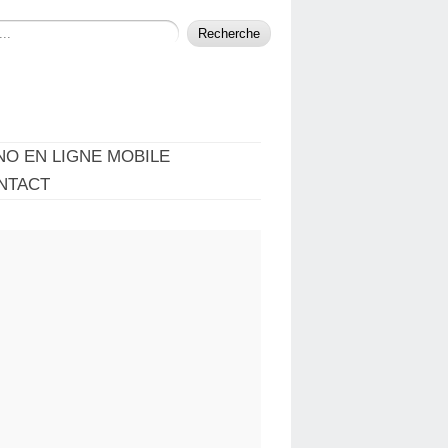
NO EN LIGNE MOBILE
NTACT