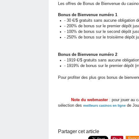
Les offres de Bonus de Bienvenue du casino e
Bonus de Bienvenue numéro 1
- 30 €/$ gratuits sans aucune obligation 
- 200% de bonus sur le premier dépôt jus
- 100% de bonus sur le second dépôt jusq
- 250% de bonus sur le troisième dépôt j
Bonus de Bienvenue numéro 2
- 1919 €/$ gratuits sans aucune obligatio
- 1919% de bonus sur le premier dépôt (m
Pour profiter des plus gros bonus de bienven
Note du webmaster
: pour jouer au ca
sélection des
de Joue
meilleurs casinos en ligne
Partager cet article
Repos