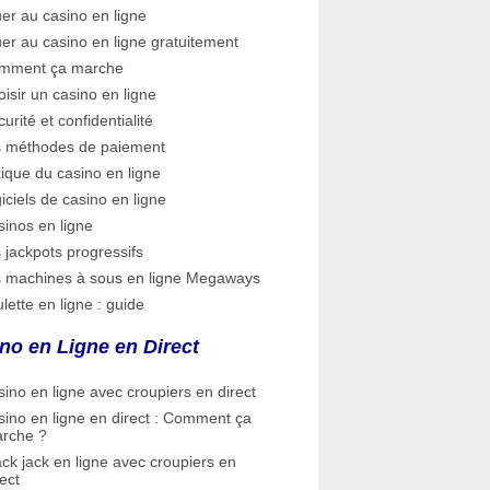
uer au casino en ligne
uer au casino en ligne gratuitement
mment ça marche
oisir un casino en ligne
curité et confidentialité
s méthodes de paiement
xique du casino en ligne
giciels de casino en ligne
sinos en ligne
s jackpots progressifs
s machines à sous en ligne Megaways
ulette en ligne : guide
no en Ligne en Direct
sino en ligne avec croupiers en direct
sino en ligne en direct : Comment ça
rche ?
ack jack en ligne avec croupiers en
rect