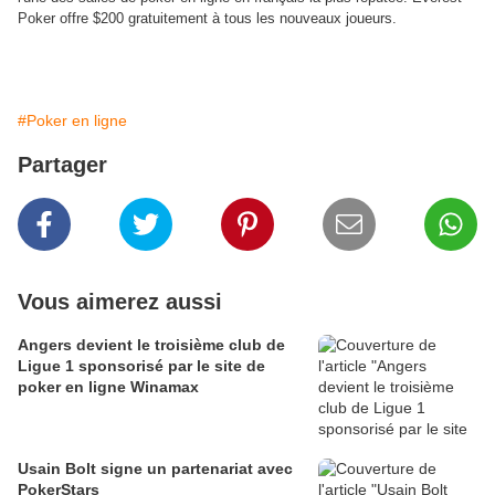
Poker offre $200 gratuitement à tous les nouveaux joueurs.
#Poker en ligne
Partager
Vous aimerez aussi
Angers devient le troisième club de
Ligue 1 sponsorisé par le site de
poker en ligne Winamax
Usain Bolt signe un partenariat avec
PokerStars