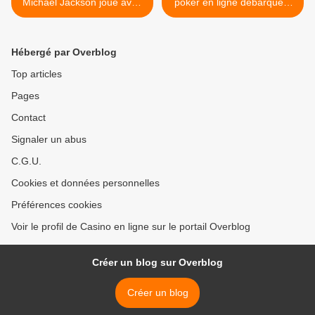
Michael Jackson joue avec
poker en ligne débarquent
le feu
en France >
Hébergé par Overblog
Top articles
Pages
Contact
Signaler un abus
C.G.U.
Cookies et données personnelles
Préférences cookies
Voir le profil de Casino en ligne sur le portail Overblog
Créer un blog sur Overblog
Créer un blog