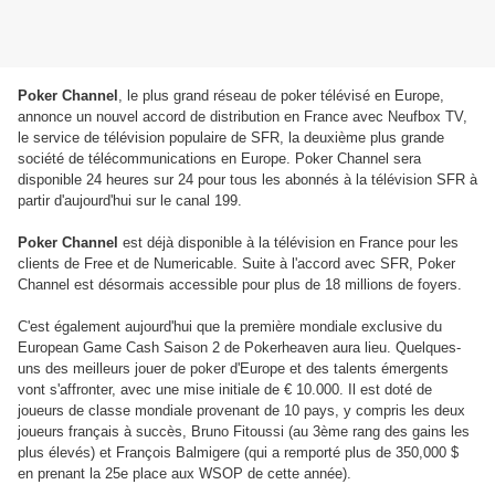
Poker Channel
, le plus grand réseau de poker télévisé en Europe,
annonce un nouvel accord de distribution en France avec Neufbox TV,
le service de télévision populaire de SFR, la deuxième plus grande
société de télécommunications en Europe. Poker Channel sera
disponible 24 heures sur 24 pour tous les abonnés à la télévision SFR à
partir d'aujourd'hui sur le canal 199.
Poker Channel
est déjà disponible à la télévision en France pour les
clients de Free et de Numericable. Suite à l'accord avec SFR, Poker
Channel est désormais accessible pour plus de 18 millions de foyers.
C'est également aujourd'hui que la première mondiale exclusive du
European Game Cash Saison 2 de
Pokerheaven aura lieu
. Quelques-
uns des meilleurs jouer de poker d'Europe et des talents émergents
vont s'affronter, avec une mise initiale de € 10.000. Il est doté de
joueurs de classe mondiale provenant de 10 pays, y compris les deux
joueurs français à succès, Bruno Fitoussi (au 3ème rang des gains les
plus élevés) et François Balmigere (qui a remporté plus de 350,000 $
en prenant la 25e place aux WSOP de cette année).