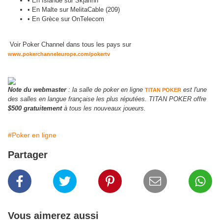
• En Islande sur Skjarinn
• En Malte sur MelitaCable (209)
• En Grèce sur OnTelecom
Voir Poker Channel dans tous les pays sur
www.pokerchanneleurope.com/pokertv
Note du webmaster
: la salle de poker en ligne
est l'une
TITAN POKER
des salles en langue française les plus réputées. TITAN POKER offre
$500 gratuitement
à tous les nouveaux joueurs.
#Poker en ligne
Partager
Vous aimerez aussi