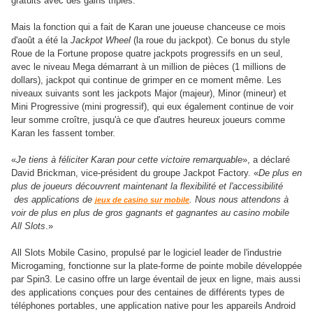
gratuits avec des gains triplés.
Mais la fonction qui a fait de Karan une joueuse chanceuse ce mois
d'août a été la
Jackpot Wheel
(la roue du jackpot). Ce bonus du style
Roue de la Fortune propose quatre jackpots progressifs en un seul,
avec le niveau Mega démarrant à un million de pièces (1 millions de
dollars), jackpot qui continue de grimper en ce moment même. Les
niveaux suivants sont les jackpots Major (majeur), Minor (mineur) et
Mini Progressive (mini progressif), qui eux également continue de voir
leur somme croître, jusqu'à ce que d'autres heureux joueurs comme
Karan les fassent tomber.
«
Je tiens à féliciter Karan pour cette victoire remarquable
»
, a déclaré
David Brickman, vice-président du groupe Jackpot Factory. «
De plus en
plus de joueurs découvrent maintenant la flexibilité et l'accessibilité
des applications de
. Nous nous attendons à
jeux de casino sur mobile
voir de plus en plus de gros gagnants et gagnantes au casino mobile
All Slots
.
»
All Slots Mobile Casino, propulsé par le logiciel leader de l'industrie
Microgaming, fonctionne sur la plate-forme de pointe mobile développée
par Spin3. Le casino offre un large éventail de jeux en ligne, mais aussi
des applications conçues pour des centaines de différents types de
téléphones portables, une application native pour les appareils Android