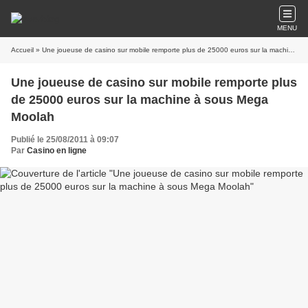
MENU
Accueil
» Une joueuse de casino sur mobile remporte plus de 25000 euros sur la machine à sous Mega Moolah
Une joueuse de casino sur mobile remporte plus
de 25000 euros sur la machine à sous Mega
Moolah
Publié le 25/08/2011 à 09:07
Par
Casino en ligne