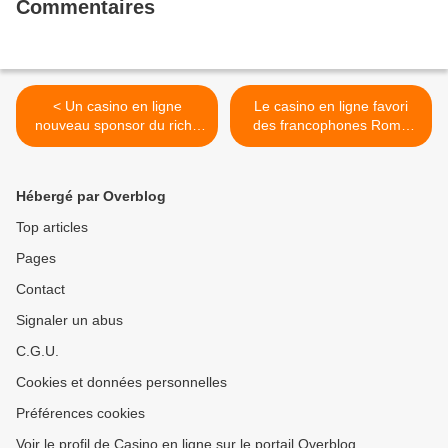
Commentaires
< Un casino en ligne
Le casino en ligne favori
nouveau sponsor du riche
des francophones Rome
club de foot anglais
Casino lance une toute
Manchester City
nouvelle machine à sous >
Hébergé par Overblog
Top articles
Pages
Contact
Signaler un abus
C.G.U.
Cookies et données personnelles
Préférences cookies
Voir le profil de Casino en ligne sur le portail Overblog