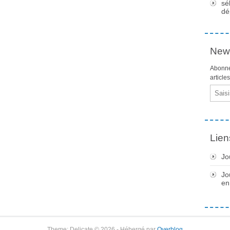
sé
dé
News
Abonne
article
Email
Lien
Jo
Jo
en
Theme: Delicate © 2026 - Hébergé par
Overblog