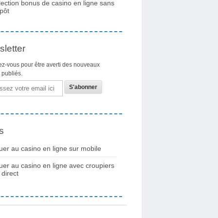
lection bonus de casino en ligne sans
pôt
letter
z-vous pour être averti des nouveaux
s publiés.
s
uer au casino en ligne sur mobile
uer au casino en ligne avec croupiers
 direct