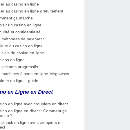
uer au casino en ligne
uer au casino en ligne gratuitement
mment ça marche
oisir un casino en ligne
curité et confidentialité
s méthodes de paiement
xique du casino en ligne
giciels de casino en ligne
sinos en ligne
s jackpots progressifs
s machines à sous en ligne Megaways
ulette en ligne : guide
no en Ligne en Direct
sino en ligne avec croupiers en direct
sino en ligne en direct : Comment ça
rche ?
ack jack en ligne avec croupiers en
rect