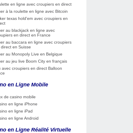
ulette en ligne avec croupiers en direct
uer à la roulette en ligne avec Bitcoin
ker texas hold'em avec croupiers en
rect
uer au blackjack en ligne avec
oupiers en direct en France
uer au baccara en ligne avec croupiers
 direct en Suisse
uer au Monopoly Live en Belgique
uer au jeu live Boom City en français
u avec croupiers en direct Balloon
ce
no en Ligne Mobile
ux de casino mobile
sino en ligne iPhone
sino en ligne iPad
sino en ligne Android
no en Ligne Réalité Virtuelle