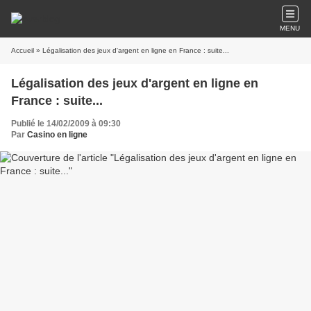
MENU
Accueil
» Légalisation des jeux d'argent en ligne en France : suite...
Légalisation des jeux d'argent en ligne en
France : suite...
Publié le 14/02/2009 à 09:30
Par
Casino en ligne