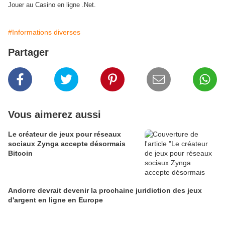
Jouer au Casino en ligne .Net.
#Informations diverses
Partager
Vous aimerez aussi
Le créateur de jeux pour réseaux
sociaux Zynga accepte désormais
Bitcoin
Andorre devrait devenir la prochaine juridiction des jeux
d'argent en ligne en Europe