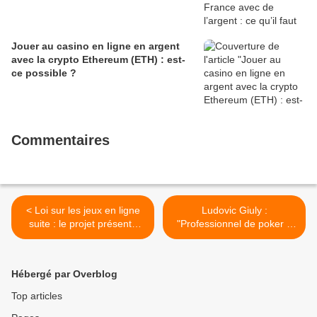
Jouer au casino en ligne en argent
avec la crypto Ethereum (ETH) : est-
ce possible ?
Commentaires
< Loi sur les jeux en ligne
Ludovic Giuly :
suite : le projet présenté
"Professionnel de poker ?
aujourd'hui
Pourquoi pas" >
Hébergé par Overblog
Top articles