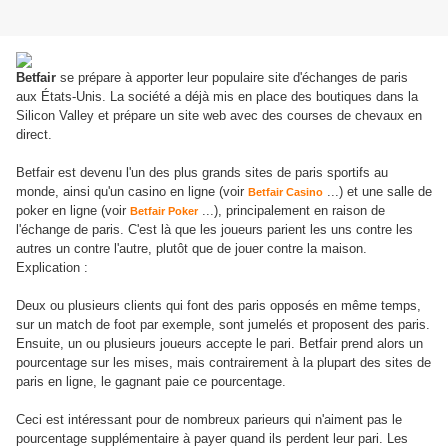
Betfair
se prépare à apporter leur populaire site d'échanges de paris
aux États-Unis. La société a déjà mis en place des boutiques dans la
Silicon Valley et prépare un site web avec des courses de chevaux en
direct.
Betfair est devenu l'un des plus grands sites de paris sportifs au
monde, ainsi qu'un casino en ligne (voir
...) et une salle de
Betfair Casino
poker en ligne (voir
...), principalement en raison de
Betfair Poker
l'échange de paris. C'est là que les joueurs parient les uns contre les
autres un contre l'autre, plutôt que de jouer contre la maison.
Explication :
Deux ou plusieurs clients qui font des paris opposés en même temps,
sur un match de foot par exemple,
sont jumelés et proposent des paris.
Ensuite, un ou plusieurs joueurs accepte le pari. Betfair prend alors un
pourcentage sur les mises, mais contrairement à la plupart des sites de
paris en ligne, le gagnant paie ce pourcentage.
Ceci est intéressant pour de nombreux parieurs qui n'aiment pas le
pourcentage supplémentaire à payer quand ils perdent leur pari. Les