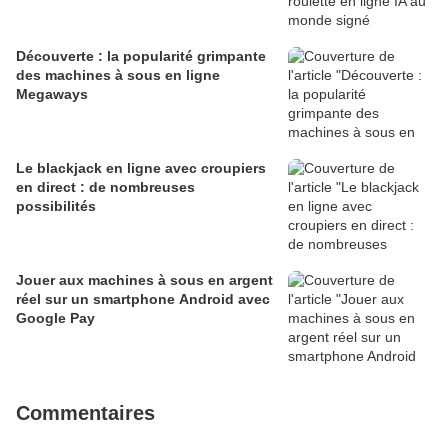
Découverte : la popularité grimpante
des machines à sous en ligne
Megaways
Le blackjack en ligne avec croupiers
en direct : de nombreuses
possibilités
Jouer aux machines à sous en argent
réel sur un smartphone Android avec
Google Pay
Commentaires