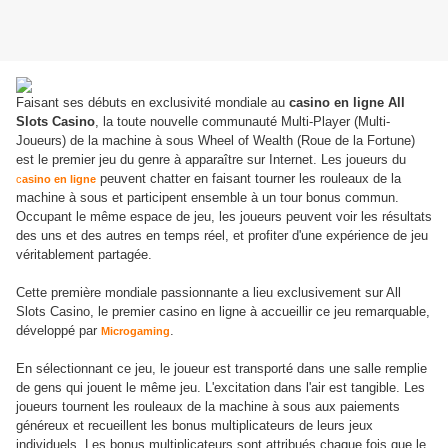
Faisant ses débuts en exclusivité mondiale au
casino en ligne All
Slots Casino
, la toute nouvelle communauté Multi-Player (Multi-
Joueurs) de la machine à sous Wheel of Wealth (Roue de la Fortune)
est le premier jeu du genre à apparaître sur Internet. Les joueurs du
peuvent chatter en faisant tourner les rouleaux de la
c
asino en ligne
machine à sous et participent ensemble à un tour bonus commun.
Occupant le même espace de jeu, les joueurs peuvent voir les résultats
des uns et des autres en temps réel, et profiter d'une expérience de jeu
véritablement partagée.
Cette première mondiale passionnante a lieu exclusivement sur All
Slots Casino, le premier casino en ligne à accueillir ce jeu remarquable,
développé par
.
Microgaming
En sélectionnant ce jeu, le joueur est transporté dans une salle remplie
de gens qui jouent le même jeu. L'excitation dans l'air est tangible. Les
joueurs tournent les rouleaux de la machine à sous aux paiements
généreux et recueillent les bonus multiplicateurs de leurs jeux
individuels. Les bonus multiplicateurs sont attribués chaque fois que le