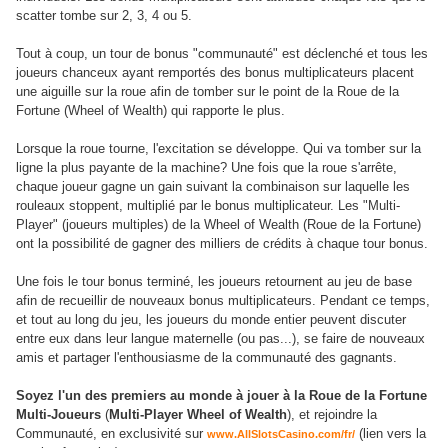
scatter tombe sur 2, 3, 4 ou 5.
Tout à coup, un tour de bonus "communauté" est déclenché et tous les
joueurs chanceux ayant remportés des bonus multiplicateurs placent
une aiguille sur la roue afin de tomber sur le point de la Roue de la
Fortune (Wheel of Wealth) qui rapporte le plus.
Lorsque la roue tourne, l'excitation se développe. Qui va tomber sur la
ligne la plus payante de la machine? Une fois que la roue s'arrête,
chaque joueur gagne un gain suivant la combinaison sur laquelle les
rouleaux stoppent, multiplié par le bonus multiplicateur. Les "Multi-
Player" (joueurs multiples) de la Wheel of Wealth (Roue de la Fortune)
ont la possibilité de gagner des milliers de crédits à chaque tour bonus.
Une fois le tour bonus terminé, les joueurs retournent au jeu de base
afin de recueillir de nouveaux bonus multiplicateurs. Pendant ce temps,
et tout au long du jeu, les joueurs du monde entier peuvent discuter
entre eux dans leur langue maternelle (ou pas...), se faire de nouveaux
amis et partager l'enthousiasme de la communauté des gagnants.
Soyez l'un des premiers au monde à jouer à la Roue de la Fortune
Multi-Joueurs
(
Multi-Player Wheel of Wealth
), et rejoindre la
Communauté, en exclusivité sur
(lien vers la
www.AllSlotsCasino.com/fr/