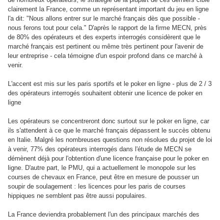
clairement la France, comme un représentant important du jeu en ligne
l'a dit: "Nous allons entrer sur le marché français dès que possible -
nous ferons tout pour cela." D'après le rapport de la firme MECN, près
de 80% des opérateurs et des experts interrogés considèrent que le
marché français est pertinent ou même très pertinent pour l'avenir de
leur entreprise - cela témoigne d'un espoir profond dans ce marché à
venir.
L'accent est mis sur les paris sportifs et le poker en ligne - plus de 2 / 3
des opérateurs interrogés souhaitent obtenir une licence de poker en
ligne
Les opérateurs se concentreront donc surtout sur le poker en ligne, car
ils s'attendent à ce que le marché français dépassent le succès obtenu
en Italie. Malgré les nombreuses questions non résolues du projet de loi
à venir, 77% des opérateurs interrogés dans l'étude de MECN se
démènent déjà pour l'obtention d'une licence française pour le poker en
ligne. D'autre part, le PMU, qui a actuellement le monopole sur les
courses de chevaux en France, peut être en mesure de pousser un
soupir de soulagement : les licences pour les paris de courses
hippiques ne semblent pas être aussi populaires.
La France deviendra probablement l'un des principaux marchés des