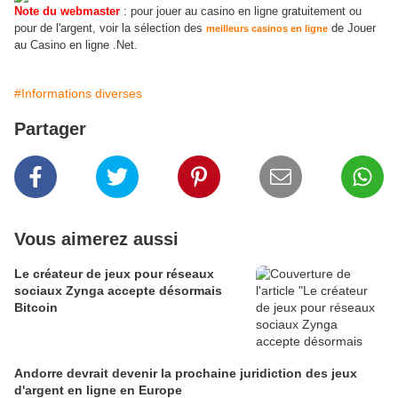
Note du webmaster
: pour jouer au casino en ligne gratuitement ou
pour de l'argent, voir la sélection des
de Jouer
meilleurs casinos en ligne
au Casino en ligne .Net.
#Informations diverses
Partager
Vous aimerez aussi
Le créateur de jeux pour réseaux
sociaux Zynga accepte désormais
Bitcoin
Andorre devrait devenir la prochaine juridiction des jeux
d'argent en ligne en Europe