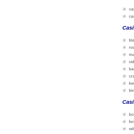
ca
ca
Casi
bl
ro
ma
vi
ba
cr
ke
bi
Casi
bo
bo
sé