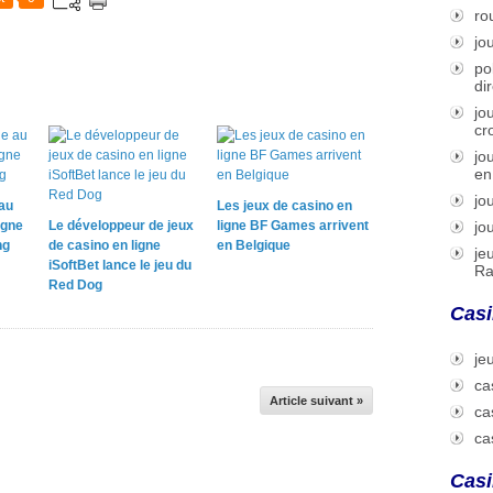
ro
jo
po
di
jo
cr
jo
en
jo
au
Les jeux de casino en
igne
Le développeur de jeux
ligne BF Games arrivent
jo
ng
de casino en ligne
en Belgique
je
iSoftBet lance le jeu du
Ra
Red Dog
Casi
je
ca
Article suivant »
ca
ca
Casi