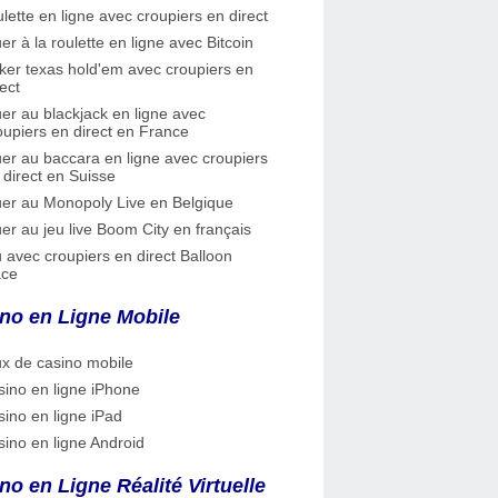
ulette en ligne avec croupiers en direct
uer à la roulette en ligne avec Bitcoin
ker texas hold'em avec croupiers en
rect
uer au blackjack en ligne avec
oupiers en direct en France
uer au baccara en ligne avec croupiers
 direct en Suisse
uer au Monopoly Live en Belgique
uer au jeu live Boom City en français
u avec croupiers en direct Balloon
ce
no en Ligne Mobile
ux de casino mobile
sino en ligne iPhone
sino en ligne iPad
sino en ligne Android
no en Ligne Réalité Virtuelle