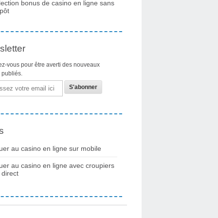
lection bonus de casino en ligne sans
pôt
letter
z-vous pour être averti des nouveaux
s publiés.
s
uer au casino en ligne sur mobile
uer au casino en ligne avec croupiers
 direct