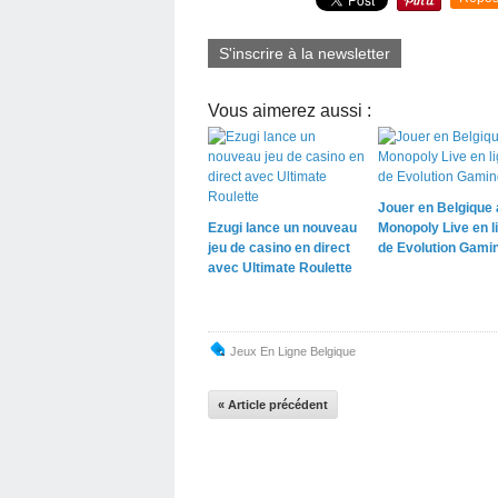
S'inscrire à la newsletter
Vous aimerez aussi :
Jouer en Belgique 
Ezugi lance un nouveau
Monopoly Live en l
jeu de casino en direct
de Evolution Gami
avec Ultimate Roulette
Jeux En Ligne Belgique
« Article précédent