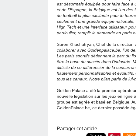
est désormais équipée pour faire face à un
et de l'Espagne, la Belgique est l'un des
de football la plus excitante pour le to
seulement une grande équipe nationale, 
High Tech et une interface utilisateur po
particulier, remplir la demande en paris e
Suren Khachatryan, Chef de la direction 
collaborer avec Goldenpalace.be, l'un de
Les paris sportifs détiennent la part du l
être la base du succès dans l'industrie.
difficile de se différencier de la concurre
hautement personnalisables et évolutifs, 
tous les canaux. Notre bilan parle de lu
Golden Palace a été la premier opérateur
nouvelle législation sur les jeux en ligne
groupe est agréé et basé en Belgique. Aux
GoldenPalace.be, ce dernier possède éga
Partager cet article
Repos