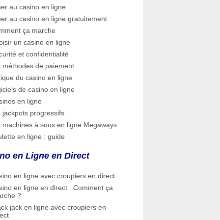
uer au casino en ligne
uer au casino en ligne gratuitement
mment ça marche
oisir un casino en ligne
curité et confidentialité
s méthodes de paiement
xique du casino en ligne
giciels de casino en ligne
sinos en ligne
s jackpots progressifs
s machines à sous en ligne Megaways
ulette en ligne : guide
no en Ligne en Direct
sino en ligne avec croupiers en direct
sino en ligne en direct : Comment ça
rche ?
ack jack en ligne avec croupiers en
rect