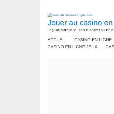
Jouer au casino en 
Le guide pratique N°1 pour tout savoir sur les j
ACCUEIL
CASINO EN LIGNE
CASINO EN LIGNE JEUX
CAS