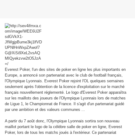
Everest Poker, l'un des sites de poker en ligne
les plus importants
en
Europe, a annoncé son partenariat avec le club de football français,
l'Olympique Lyonnais. Everest Poker rejoint l'OL quelques semaines
seulement après l'obtention de la licence d'exploitation sur le marché
français
nouvellement réglementé. Le logo d'Everest Poker apparaîtra
sur les maillots des joueurs de l'Olympique Lyonnais lors de matches
de Ligue 1, le Championnat de France. Il s'agit d'un partenariat guidé
par une ambition et des valeurs communes ...
A partir du 7 août donc, l'Olympique Lyonnais sortira son nouveau
maillot portant le logo de la célèbre salle de poker en ligne, Everest
Poker, lors de tous les matchs joués à l'extérieur. Ce partenariat