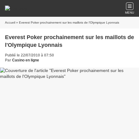
MENU
Accueil
» Everest Poker prochainement sur les maillots de l'Olympique Lyonnais
Everest Poker prochainement sur les maillots de
l'Olympique Lyonnais
Publié le 22/07/2010 à 07:50
Par
Casino en ligne